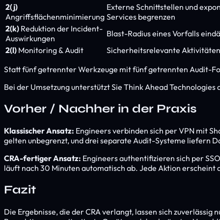
2(j)
Externe Schnittstellen und expo
Angriffsflächenminimierung
Services begrenzen
2(k)
Reduktion der Incident-
Blast-Radius eines Vorfalls ei
Auswirkungen
2(l)
Monitoring & Audit
Sicherheitsrelevante Aktivitäte
Statt fünf getrennter Werkzeuge mit fünf getrennten Audit-Fo
Bei der Umsetzung unterstützt Sie Think Ahead Technologies al
Vorher / Nachher in der Praxis
Klassischer Ansatz:
Engineers verbinden sich per VPN mit Sha
gelten unbegrenzt, und drei separate Audit-Systeme liefern D
CRA-fertiger Ansatz:
Engineers authentifizieren sich per SSO
läuft nach 30 Minuten automatisch ab. Jede Aktion erscheint als
Fazit
Die Ergebnisse, die der CRA verlangt, lassen sich zuverlässig 