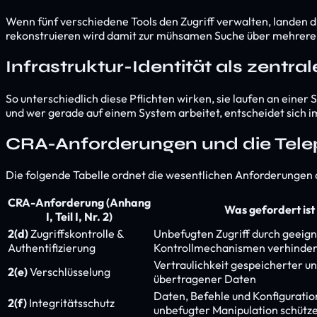
Wenn fünf verschiedene Tools den Zugriff verwalten, landen d
rekonstruieren wird damit zur mühsamen Suche über mehrere 
Infrastruktur-Identität als zentra
So unterschiedlich diese Pflichten wirken, sie laufen an einer
und wer gerade auf einem System arbeitet, entscheidet sich im
CRA-Anforderungen und die Telep
Die folgende Tabelle ordnet die wesentlichen Anforderungen a
CRA-Anforderung (Anhang
Was gefordert ist
I, Teil I, Nr. 2)
2(d)
Zugriffskontrolle &
Unbefugten Zugriff durch geeig
Authentifizierung
Kontrollmechanismen verhinde
Vertraulichkeit gespeicherter u
2(e)
Verschlüsselung
übertragener Daten
Daten, Befehle und Konfiguratio
2(f)
Integritätsschutz
unbefugter Manipulation schütz