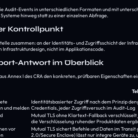
ie Audit-Events in unterschiedlichen Formaten und mit untersc
Systeme hinweg statt zu einer einzelnen Abfrage.
ler Kontrollpunkt
 Stelle zusammen: an der Identitäts- und Zugriffsschicht der Inf
 Infrastrukturdesign, nicht im Applikationscode.
ort-Antwort im Überblick
us Annex I des CRA den konkreten, prüfbaren Eigenschaften ein
Te
nete
Identitätsbasierter Zugriff nach dem Prinzip
deny
rn und melden
Credentials, jeder Zugriffsversuch im Audit-Log
nd
Mutual TLS ohne Klartext-Fallback verschlüsselt
die Verschlüsselung ruhender Produktdaten ergän
nen vor
Mutual TLS sichert Befehle und Daten im Transi
en
2.0/Secure Enclave) lässt nur integre Geräte zu,