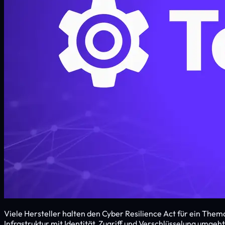
Viele Hersteller halten den Cyber Resilience Act für ein Thema
Infrastruktur mit Identität, Zugriff und Verschlüsselung umgeht