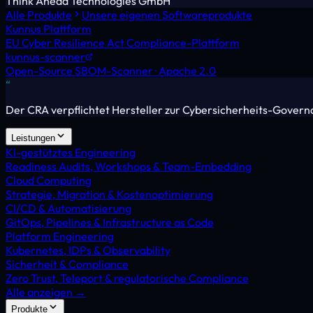
Think Ahead Technologies GmbH
Alle Produkte
Unsere eigenen Softwareprodukte
Kunnus Plattform
EU Cyber Resilience Act Compliance-Plattform
kunnus-scanner
Open-Source SBOM-Scanner · Apache 2.0
“
Der CRA verpflichtet Hersteller zur Cybersicherheits-Gover
Leistungen
KI-gestütztes Engineering
Readiness Audits, Workshops & Team-Embedding
Cloud Computing
Strategie, Migration & Kostenoptimierung
CI/CD & Automatisierung
GitOps, Pipelines & Infrastructure as Code
Platform Engineering
Kubernetes, IDPs & Observability
Sicherheit & Compliance
Zero Trust, Teleport & regulatorische Compliance
Alle anzeigen →
Produkte