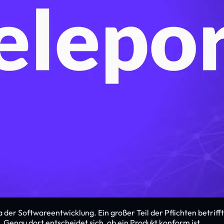
 der Softwareentwicklung. Ein großer Teil der Pflichten betriff
. Genau dort entscheidet sich, ob ein Produkt konform ist.