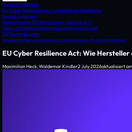
Kunnus Plattform
EU Cyber Resilience Act Compliance-Plattform
kunnus-scanner
Open-Source SBOM-Scanner · Apache 2.0
Über uns
Einblicke
Workshops
Karriere
Kontakt
EN
Termin buchen
teleport
cyber-resilience-act
security
zero-trust
compliance
EU Cyber Resilience Act: Wie Hersteller
Maximilian Heck, Waldemar Kindler
2 July 2026
aktualisiert a