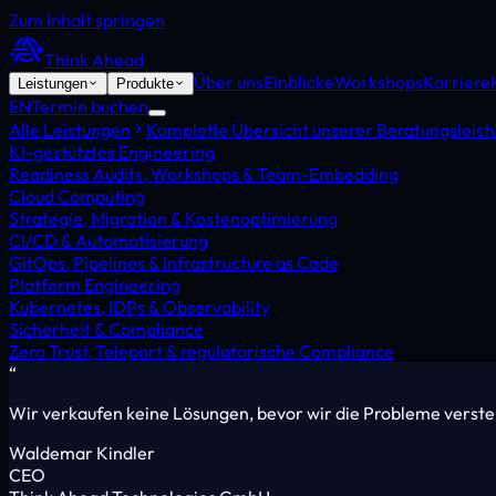
Zum Inhalt springen
Think Ahead
Über uns
Einblicke
Workshops
Karriere
Leistungen
Produkte
EN
Termin buchen
Alle Leistungen
Komplette Übersicht unserer Beratungsleis
KI-gestütztes Engineering
Readiness Audits, Workshops & Team-Embedding
Cloud Computing
Strategie, Migration & Kostenoptimierung
CI/CD & Automatisierung
GitOps, Pipelines & Infrastructure as Code
Platform Engineering
Kubernetes, IDPs & Observability
Sicherheit & Compliance
Zero Trust, Teleport & regulatorische Compliance
“
Wir verkaufen keine Lösungen, bevor wir die Probleme verst
Waldemar Kindler
CEO